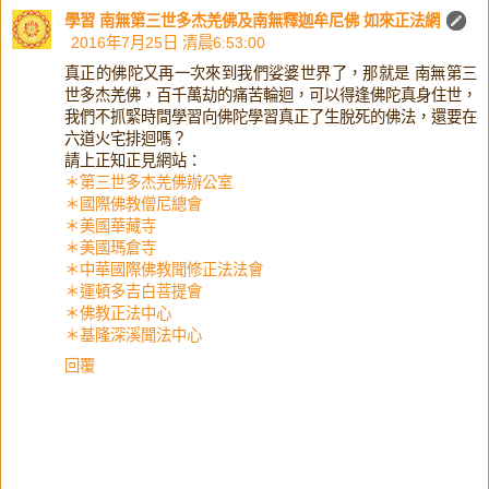
學習 南無第三世多杰羌佛及南無釋迦牟尼佛 如來正法網
2016年7月25日 清晨6:53:00
真正的佛陀又再一次來到我們娑婆世界了，那就是 南無第三
世多杰羌佛，百千萬劫的痛苦輪迴，可以得逢佛陀真身住世，
我們不抓緊時間學習向佛陀學習真正了生脫死的佛法，還要在
六道火宅排迴嗎？
請上正知正見網站：
＊第三世多杰羌佛辦公室
＊國際佛教僧尼總會
＊美國華藏寺
＊美國瑪倉寺
＊中華國際佛教聞修正法法會
＊運頓多吉白菩提會
＊佛教正法中心
＊基隆深溪聞法中心
回覆