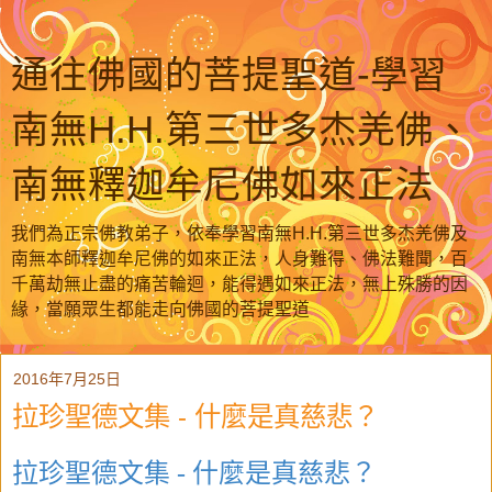
通往佛國的菩提聖道-學習
南無H.H.第三世多杰羌佛、
南無釋迦牟尼佛如來正法
我們為正宗佛教弟子，依奉學習南無H.H.第三世多杰羌佛及
南無本師釋迦牟尼佛的如來正法，人身難得、佛法難聞，百
千萬劫無止盡的痛苦輪迴，能得遇如來正法，無上殊勝的因
緣，當願眾生都能走向佛國的菩提聖道
2016年7月25日
拉珍聖德文集 - 什麼是真慈悲？
拉珍聖德文集 - 什麼是真慈悲？