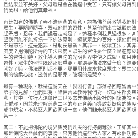
且結果並不美好，父母還是會在輪迴中受苦，只有讓父母得到
們著想，給他們真幸福。
再比如有的佛弟子弄不清慈悲的真意，認為佛菩薩教導我們對
眾生，要隨順隨喜，遷就他們的習性，甚至他們出言詆毀佛法
起矛盾，忍辱，我們饒著走就是了。這種事例我見過很多，甚
望我們能不能折損一下佛法原則，遷就眾生的喜好，讓他們高
不是慈悲，這是犯罪，是助長黑業。其罪一，破壞正法；其罪
麼度？用佛陀所傳的正法來度。眾生的習性是什麼？是適應於
生的習性扭轉，教化導入佛陀的光明世界中使之成聖，如果連
習性，眾生的習性既然那麼重要，那還要佛法來做什麼？還要
就好了嘛。佛法原則都不要，那要用什麼來救度眾生？眾生又
則的懷柔心態，滋養的是邪見，破壞的是慧命。
還有一種現象，就是這幾天在「畏因行者」部落格回應留言中
弟子的見解。他們認為，諸佛菩薩教導我們對一切眾生都要慈
悲，其中一位行人還舉出三世多杰羌佛給出版社的回復為證。
上偏邪，因並未理解慈悲二字的真正含義而導致對妖魔的態度
戒中規定，不與惡人同飲同處一室，他們雖未與惡人同飲同處
其一。
其二，不能把佛陀的境界與我們凡夫的行持劃等號，正如其中
那是佛陀大菩薩們的事情，只有他們這些老人家才有那個功德