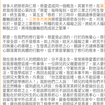
很多人把慈悲與仁慈、慈愛混成同一個概念，其實不然。在
第
悲我母菩提心第四支「慈愛：每時每刻，從於三業之行所生發
祥，終生喜樂」，第五支「慈悲：於三時中，願請諸佛菩薩加
離輪迴諸苦」。
三世多杰羌佛
將慈愛與慈悲各分列一支，可見
在於，慈愛之三業修持，所種的是天人福報之因，將結天人福
解脫之因，將得脫離輪迴而成就之聖果。
那麼，在我們的修行當中，慈愛是必須的，行於四無量心，慈
不是全部，也不是根本。如上所說，結天人福報之果，終究不
四無量心的基礎上，生發真正的慈悲之心，願請十方諸佛菩薩
心願落實到具體的行動中，這才算是掌握住了修行的根本，菩
現在很多修行人的問題在於，分不清主次，常常將慈愛置於慈
如我曾親歷這樣一件事情，一位師兄的父親要過世了，家人要
能有什麼用？回去也就是看著他過世，守著他流淚，對他沒有
法，等我學成就了，再回去超度父親，我若本事不夠，我還能
位師兄大驚失色，斥責說：「你怎麼能這樣，做人不能這樣，
況我們是學佛的人！」我對他們二人說：「師兄的境界你們不
是忿然轉身，還到處找人評說：你看某某某師兄多麼過份云云
愛置於慈悲之上。不是說那位師兄不該回去看望父親，他回去
重點在於師兄所生的心是真慈悲心，是基於菩提的真孝心，是
自留在家中外出求法，多年不歸，最後母親餓死在家中。但密
鄉，親自將母親超度到了極樂世界。祖師這才是真孝，真慈悲