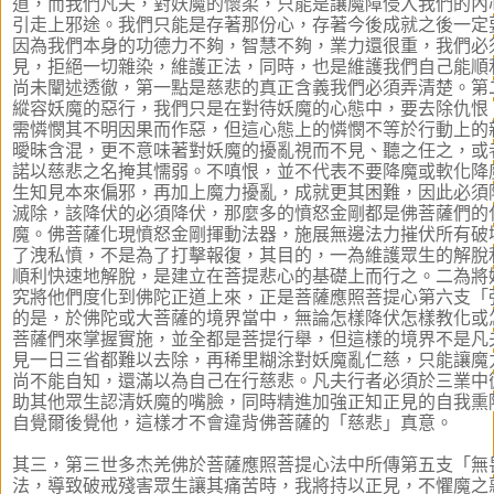
道，而我們凡夫，對妖魔的懷柔，只能是讓魔障侵入我們的內
引走上邪途。我們只能是存著那份心，存著今後成就之後一定
因為我們本身的功德力不夠，智慧不夠，業力還很重，我們必
見，拒絕一切雜染，維護正法，同時，也是維護我們自己能順
尚未闡述透徹，第一點是慈悲的真正含義我們必須弄清楚。第
縱容妖魔的惡行，我們只是在對待妖魔的心態中，要去除仇恨
需憐憫其不明因果而作惡，但這心態上的憐憫不等於行動上的
曖昧含混，更不意味著對妖魔的擾亂視而不見、聽之任之，或
諾以慈悲之名掩其懦弱。不嗔恨，並不代表不要降魔或軟化降
生知見本來偏邪，再加上魔力擾亂，成就更其困難，因此必須
滅除，該降伏的必須降伏，那麼多的憤怒金剛都是佛菩薩們的
魔。佛菩薩化現憤怒金剛揮動法器，施展無邊法力摧伏所有破
了洩私憤，不是為了打擊報復，其目的，一為維護眾生的解脫
順利快速地解脫，是建立在菩提悲心的基礎上而行之。二為將
究將他們度化到佛陀正道上來，正是菩薩應照菩提心第六支「
的是，於佛陀或大菩薩的境界當中，無論怎樣降伏怎樣教化或
菩薩們來掌握實施，並全都是菩提行舉，但這樣的境界不是凡
見一日三省都難以去除，再稀里糊涂對妖魔亂仁慈，只能讓魔
尚不能自知，還滿以為自己在行慈悲。凡夫行者必須於三業中
助其他眾生認清妖魔的嘴臉，同時精進加強正知正見的自我熏
自覺爾後覺他，這樣才不會違背佛菩薩的「慈悲」真意。
其三，第三世多杰羌佛於菩薩應照菩提心法中所傳第五支「無
法，導致破戒殘害眾生讓其痛苦時，我將持以正見，不懼魔之