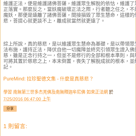
維護正法，便是維護諸佛菩薩，維護眾生解脫的依怙，維護了
正落實。那麼反之，當妖魔破壞正法之際，行者聽之任之，不
魔妖，那便是遠離了諸佛菩薩，間接損毀了眾生慧命，這樣的
悲，菩提心就更談不上，離成就當然就更遠了。
綜上所說，真的慈悲，是以維護眾生慧命為基礎，是以帶領眾
法布施，護持正法，降伏自他一切魔障並終究引領眾生證入佛
慈，雖是正念行持之一，但並不是修行的全部和根本準則，與
可將其置於慈悲之上，本末倒置，喪失了解脫成就的根本，並
記。
PureMind: 拉珍聖德文集 - 什麼是真慈悲？
學習 南無第三世多杰羌佛及南無釋迦牟尼佛 如來正法網
於
7/25/2016 06:47:00 上午
分享
1 則留言: