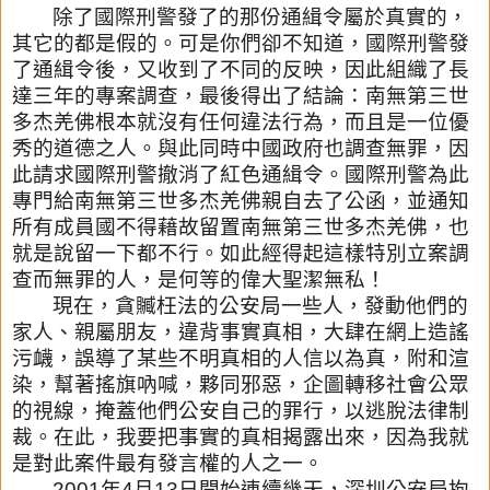
除了國際刑警發了的那份通緝令屬於真實的，
其它的都是假的。可是
你們卻不知道，國際刑警發
了通緝令後，又收到了不同的反映，因此
組織了長
達三年的專案調查，最後得出了結論：南無第三世
多杰羌佛
根本就沒有任何違法行為，而且是一位優
秀的道德之人。與此同時中
國政府也調查無罪，因
此請求國際刑警撤消了紅色通緝令。
國際刑警為此
專門給南無第三世多杰羌佛親自去了公函，並通知
所有
成員國不得藉故留置南無第三世多杰羌佛，也
就是說留一下都不行。
如此經得起這樣特別立案調
查而無罪的人，是何等的偉大聖潔無私！
現在，貪贓枉法的公安局一些人，發動他們的
家人、親屬朋友，違背
事實真相，大肆在網上造謠
污衊，誤導了某些不明真相的人信以為真
，附和渲
染，幫著搖旗吶喊，夥同邪惡，企圖轉移社會公眾
的視線，
掩蓋他們公安自己的罪行，以逃脫法律制
裁。在此，我要把事實的真
相揭露出來，因為我就
是對此案件最有發言權的人之一。
2001
年
4
月
13
日開始連續幾天，深圳公安局拘