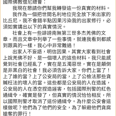
國際佛教僧尼總會：
我現在懇請你們幫我轉發這一份真實的材料。
我作為一個把世間名利地位完全放下來出家的
比丘尼，我不會錯半點
因果污染我的出家修行，必
須如實講出以下的真實情況。
社會上有一些誹謗南無第三世多杰羌佛的文
章，而且文章中列舉了一
些事情，就連我看到都感
到跟真的一樣，我心中非常難過！
出家人不妄語，明信因果。其實大家看到社會
上說羌佛不好、是一個
壞人的這些材料，我只能感
覺到社會已經亂了，實在是五濁惡世，實
在是顛倒
是非黑白的社會！我必須告訴大家，你們上當了！
上了誰的
當？上了公安局的當，上了公檢法那些貪
贓枉法的壞人的當。
這些都是公安局的人在造謠，
公安局的人在憑空捏造誣害，包括國際
刑警的紅色
通緝令，確實是發了，但真實的情況恰恰相反，所
以國際
刑警才取消了這份通緝令。為什麼公安會這
樣做呢？他們為了他們的
安全，為了躲避他們貪腐
搶奪的罪行！