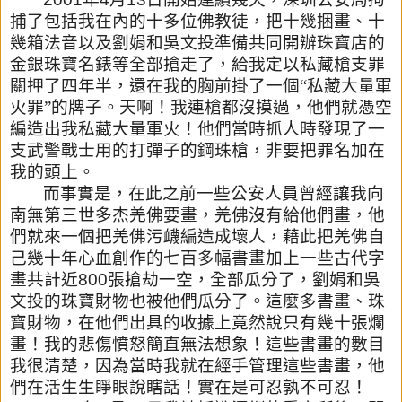
捕了包括我在內
的十多位佛教徒，把十幾捆畫、十
幾箱法音以及劉娟和吳文投準備共
同開辦珠寶店的
金銀珠寶名錶等全部搶走了，給我定以私藏槍支罪
關
押了四年半，還在我的胸前掛了一個“私藏大量軍
火罪”的牌子。
天啊！我連槍都沒摸過，他們就憑空
編造出我私藏大量軍火！
他們當時抓人時發現了一
支武警戰士用的打彈子的鋼珠槍，
非要把罪名加在
我的頭上。
而事實是，在此之前一些公安人員曾經讓我向
南無第三世多杰羌佛要
畫，羌佛沒有給他們畫，他
們就來一個把羌佛污衊編造成壞人，藉此
把羌佛自
己幾十年心血創作的七百多幅書畫加上一些古代字
畫共計近
800
張搶劫一空，全部瓜分了，劉娟和吳
文投的珠寶財物也被他們
瓜分了。這麼多書畫、珠
寶財物，在他們出具的收據上竟然說只有幾
十張爛
畫！我的悲傷憤怒簡直無法想象！這些書畫的數目
我很清楚，
因為當時我就在經手管理這些書畫，他
們在活生生睜眼說瞎話！實在
是可忍孰不可忍！