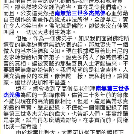
而且祂自己賣畫的錢也捐贈給我們僧眾和救濟貧
困，卻竟然
被公安誣陷迫害，實在是令我們痛心。
而且，公安還竟然把
南無第三
世多杰羌佛
心血勞動
自己創作的書畫作品說成非法所得，全部拿走，
實
在令人啼笑皆非。佛陀就是佛陀，卻從來沒有伸冤
叫屈，
一切以大悲利生為本。
但是，作為一個佛弟子，如果我們面對佛陀所
遭受的無端迫害還無動
於衷的話，那就喪失了一個
做人的基本道德和良知。現在根據釋慧善
比丘尼的
要求轉發給所有佛弟子，讓更多的人了解羌佛被迫
害的真相
，讓被蒙蔽的那些善良人士清醒過來，不
要跟著無端誹謗佛陀。我們
希望的是社會吉祥，人
類充滿善良的本質，像佛陀一樣，無私利他，
讓國
家、讓世界更加和平昌盛。
還有，總會收到了高僧長老們拜
南無第三世多
杰羌佛
為師的一點錄像
帶，儘管二十多年前的錄像
不能與現在的高清圖像相比，但是，這是
異常珍貴
的鐵的事實、歷史記錄，不僅從一個側面記錄了南
無第三世
多杰羌佛的偉大，也告訴人們，事實終歸
是事實，
謊言再怎麼編造誹謗，在事實面前，同樣
化成一縷青煙！
由於檔案比較大，大家可以從下面的鏈接下