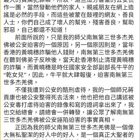
作一團
，當然發動他們的家人、親戚朋友在網上造
謠是必然的手段，而這些
被蒙在鼓裡的網友、善良
人士，你們自己成了壞人的幫兇，殘害善良
，幫助
邪惡，自己都還不知道！
前面所說的，只是我的師父南無第三世多杰羌
佛被公安迫害的一個原
因，另一個原因則是，當年
香港的黃曉穗詐騙他人錢財，南無第三世
多杰羌佛
在聽到佛弟子反映後，當天赴香港制止清理黃曉穗
的詐騙，
而黃曉穗是時任國家安全部副部長牛平的
“乾女兒”，因此，牛平就
大肆報復，迫害南無第三
世多杰羌佛。
不僅我遭到公安的酷刑虐待，我的一個師兄蔣
貢康也被公安整得死去
活來，他也把他自己講述被
公安毒打虐待迫害的錄像和寫的證詞拿出
來了，我
也交給總會，
請總會一併轉發，讓公眾了解南無第
三世多杰
羌佛被公安誣陷迫害的事實真相。
正因為我的師父南無第三世多杰羌佛是一個偉
大無私聖潔的好人中的
好人，是一個真正大聖者的