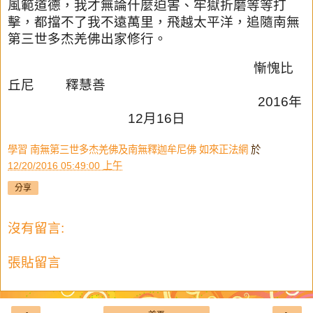
風範道德，我才無論什麼迫害、牢獄折磨
等等打
擊，都擋不了我不遠萬里，飛越太平洋，追隨南無
第三世多杰
羌佛出家修行。
慚愧比
丘尼
釋慧善
2016
年
12
月
16
日
學習 南無第三世多杰羌佛及南無釋迦牟尼佛 如來正法網
於
12/20/2016 05:49:00 上午
分享
沒有留言:
張貼留言