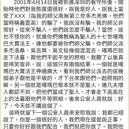
2001
年
4
月
14
日我被抓進深圳的看守所後，開
始時他們對我態
度還很好，說我是好人，說我上當
受了
XXX
（指我的師父南無第三
世多杰羌佛，他們
當時稱義雲高）的騙了。我說沒有騙，我的師父非
常好，從來不騙人。他們說怎麼不騙人？當然，這
也不怪你的，
就連你們佛教稱為聖人的十七世噶瑪
巴大寶法王，連他都要被你們師
父騙，你們師父派
多杰洛桑、吳吉興、吳文投幾個混混去，
噶瑪巴就
走下法臺，跟他們平起平坐的照相。我聽了以後真
是啼笑皆
非，說：這個只有兩個結果，一個就是噶
瑪巴大寶法王神通廣大，
看到我們師父派去的這幾
個弟子跟他是平級的，才下台來跟他們一起
照相的
嘛。另一個就是噶瑪巴根本就不是聖人，連凡夫壞
人都認不到
，把他們當成了聖人，才會走下高高在
上的法臺跟他們平等照相。
後來公安人員就說：好
了，今天就不講這個了。
這時就留下一個公安人員來安慰我說：我都已經
說了，你是一個很好
的人，我們現在還是說正事，
只要你好好跟我們配合，我們就把你放
了。我問他