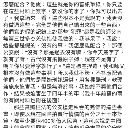
怎麼配合？他說：這些就是你的審訊筆錄，你只要
在這些
材料上簽字，就沒你的事了，你就可以出去
了。我拿過來一看，這些
根本不是我說的，我更沒
有做過這些，完全是他們自己編出來的一些
東西，
他們寫的假的記錄上說那些“犯罪”都是我的師父南
無第三世
多杰羌佛指使我做的。我嚇呆了，我說：
這些都是假的、沒有的事，
我怎麼能配合？！那個
公安說：“沒有？那是過去沒有嘛，
你今天簽字了，
就有了嘛。古代沒有飛機原子彈，現在不是有了
嗎？
你只要簽字就行了。”這是憑空捏造，我和師父
根本沒有做這些事啊
！所以我就不簽，不答應配合
他們。他們於是開始刑訊逼供，
用各種酷刑，軟硬
兼施來迫害我，但是無濟於事，
我始終不與他們合
作，結果被迫害坐了四年半的牢（我十年前寫的兩
份有關材料也附在後面）。
那些貪贓枉法的公安搶走私吞的羌佛的這些書
畫，即使以現在國際拍
賣行情價的百分之七十來計
算，都至少要值
400
多億人民幣，這可
以說是中國
最大的貪腐犯罪案，所以，這些瓜分書畫的公安慌