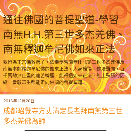
通往佛國的菩提聖道-學習
南無H.H.第三世多杰羌佛、
南無釋迦牟尼佛如來正法
我們為正宗佛教弟子，依奉學習南無H.H.第三世多杰羌佛及
南無本師釋迦牟尼佛的如來正法，人身難得、佛法難聞，百
千萬劫無止盡的痛苦輪迴，能得遇如來正法，無上殊勝的因
緣，當願眾生都能走向佛國的菩提聖道
2016年12月20日
成都昭覺寺方丈清定長老拜南無第三世
多杰羌佛為師